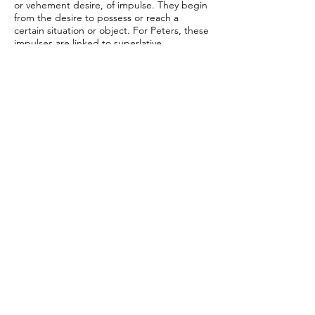
or vehement desire, of impulse. They begin
from the desire to possess or reach a
certain situation or object. For Peters, these
impulses are linked to superlative
conceptions of ideals.​
In “Attempt to aspire to the great maze”,
Guilherme Peters scrutinizes one of Hélio
Oiticica’s Metaesquemas through an
animation created with technical drawing
tools for 3D architecture projects. In the
work, Peters also appropriates the text
“Brasil Diarréia”, written by Oiticica in 1970,
and presented in his book “Aspiro ao
grande labirinto” (1986). The text points to
the dilution of the Brazilian constructive
elements in favor of a “deglutition” of
everything that would be internal or
external to the national culture.​
In Peters’ work, a reproduction of a
Metaesquema is gradually transmuted into
space, making its forms rise as buildings
and making its white spaces become
circulation spaces. The “camera” travels
through these paths, as in a virtual tour of a
geometric city. For Oiticica, these