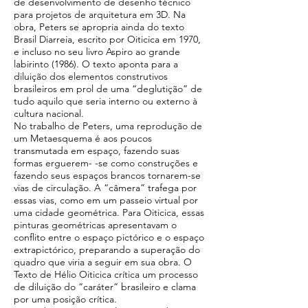
de desenvolvimento de desenho técnico
para projetos de arquitetura em 3D. Na
obra, Peters se apropria ainda do texto
Brasil Diarreia, escrito por Oiticica em 1970,
e incluso no seu livro Aspiro ao grande
labirinto (1986). O texto aponta para a
diluição dos elementos construtivos
brasileiros em prol de uma “deglutição” de
tudo aquilo que seria interno ou externo à
cultura nacional.
No trabalho de Peters, uma reprodução de
um Metaesquema é aos poucos
transmutada em espaço, fazendo suas
formas erguerem- -se como construções e
fazendo seus espaços brancos tornarem-se
vias de circulação. A “câmera” trafega por
essas vias, como em um passeio virtual por
uma cidade geométrica. Para Oiticica, essas
pinturas geométricas apresentavam o
conflito entre o espaço pictórico e o espaço
extrapictórico, preparando a superação do
quadro que viria a seguir em sua obra. O
Texto de Hélio Oiticica crítica um processo
de diluição do “caráter” brasileiro e clama
por uma posição crítica.