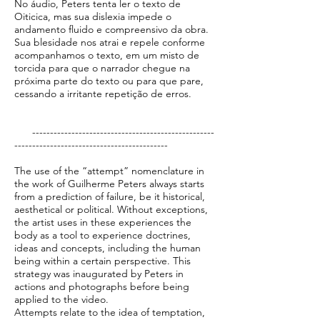
No áudio, Peters tenta ler o texto de
Oiticica, mas sua dislexia impede o
andamento fluido e compreensivo da obra.
Sua blesidade nos atrai e repele conforme
acompanhamos o texto, em um misto de
torcida para que o narrador chegue na
próxima parte do texto ou para que pare,
cessando a irritante repetição de erros.
---------------------------------------------------
-------------------------------------------
The use of the “attempt” nomenclature in
the work of Guilherme Peters always starts
from a prediction of failure, be it historical,
aesthetical or political. Without exceptions,
the artist uses in these experiences the
body as a tool to experience doctrines,
ideas and concepts, including the human
being within a certain perspective. This
strategy was inaugurated by Peters in
actions and photographs before being
applied to the video.​
Attempts relate to the idea of temptation,