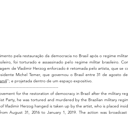
imento pela restauração da democracia no Brasil após o regime militar
ileiro, foi torturado e assassinado pelo regime militar brasileiro. C
A imagem de Vladimir Herzog enforcado é retomada pelo artista, que se
sidente Michel Temer, que governou o Brasil entre 31 de agosto de 
am4
"; e projetada dentro de um espaço expositivo.
-----------------------------------------
ement for the restoration of democracy in Brazil after the military reg
t Party, he was tortured and murdered by the Brazilian military regi
 of Vladimir Herzog hanged is taken up by the artist, who is placed insi
 from August 31, 2016 to January 1, 2019. The action was broadcast