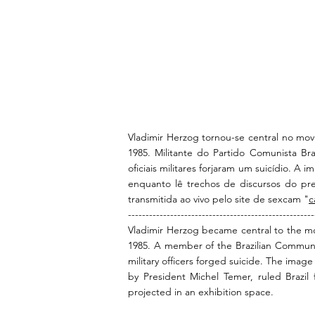
Vladimir Herzog tornou-se central no mov
1985. Militante do Partido Comunista Bras
oficiais militares forjaram um suicídio. 
enquanto lê trechos de discursos do pre
transmitida ao vivo pelo site de sexcam "
c
-----------------------------------------------------
Vladimir Herzog became central to the mov
1985. A member of the Brazilian Communis
military officers forged suicide. The image
by President Michel Temer, ruled Brazil
projected in an exhibition space.