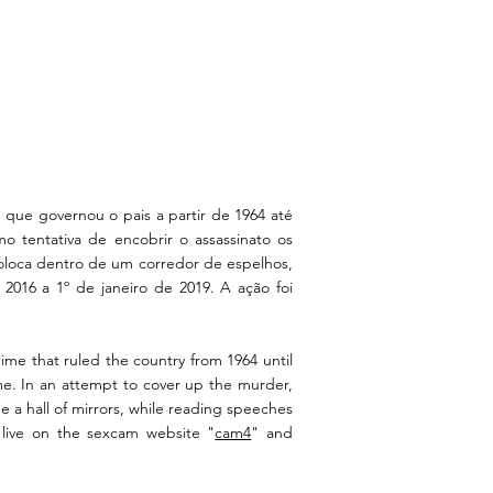
 que governou o pais a partir de 1964 até
omo tentativa de encobrir o assassinato os
 coloca dentro de um corredor de espelhos,
2016 a 1º de janeiro de 2019. A ação foi
ime that ruled the country from 1964 until
me. In an attempt to cover up the murder,
de a hall of mirrors, while reading speeches
 live on the sexcam website "
cam4
" and